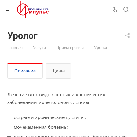
Уролог
—
—
—
Главная
Услуги
Прием врачей
Уролог
Описание
Цены
Лечение всех видов острых и хронических
заболеваний мочеполовой системы:
острые и хронические циститы;
мочекаменная болезнь;
острые и хронические простатиты (оригинальная