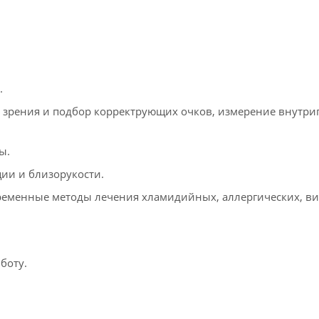
.
 зрения и подбор корректрующих очков, измерение внутриг
ы.
ии и близорукости.
временные методы лечения хламидийных, аллергических, в
бботу.