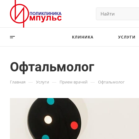
КЛИНИКА
УСЛУГИ
Офтальмолог
—
—
—
Главная
Услуги
Прием врачей
Офтальмолог